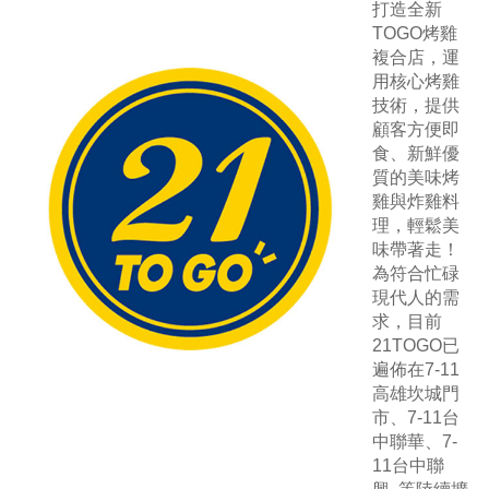
打造全新
TOGO烤雞
複合店，運
用核心烤雞
技術，提供
顧客方便即
食、新鮮優
質的美味烤
雞與炸雞料
理，輕鬆美
味帶著走！
為符合忙碌
現代人的需
求，目前
21TOGO已
遍佈在7-11
高雄坎城門
市、7-11台
中聯華、7-
11台中聯