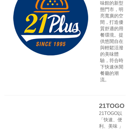
味館的新型
態門市，明
亮寬廣的空
間，打造優
質舒適的用
餐環境。提
供悠閒自在
與輕鬆活潑
的美味體
驗，符合時
下快速休閒
餐廳的潮
流。
21TOGO
21TOGO以
「快速、便
利、美味 」