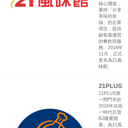
核心價值，
秉持「分享
美味的幸
福」的企業
理念，提供
顧客最優質
的餐飲與服
務。2016年
11月，正式
更名為21風
味館。
21PLUS
21PLUS第
一間門市於
2016年在統
一時代百貨
B2隆重開
幕。為21風