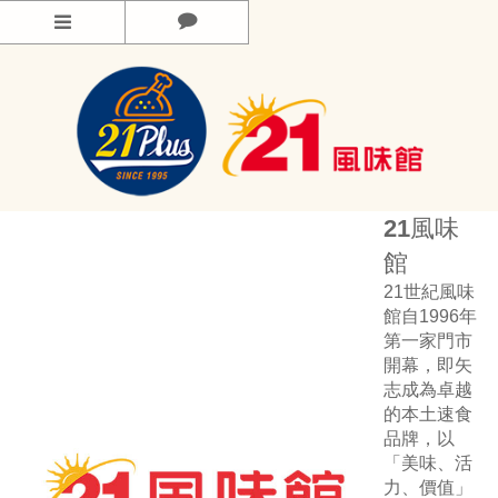
功能選單
活動資訊
美味菜單
21風味
門市資訊
館
品牌介紹
21世紀風味
館自1996年
第一家門市
開幕，即矢
志成為卓越
的本土速食
品牌，以
「美味、活
力、價值」